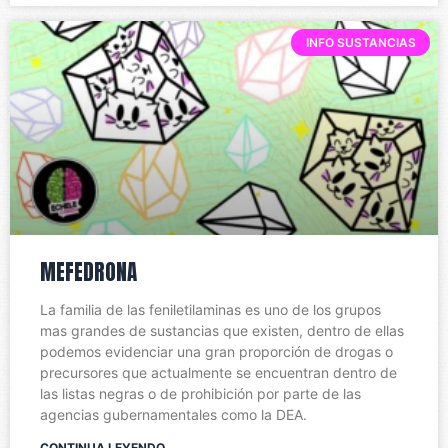
INFO SUSTANCIAS
MEFEDRONA
La familia de las feniletilaminas es uno de los grupos
mas grandes de sustancias que existen, dentro de ellas
podemos evidenciar una gran proporción de drogas o
precursores que actualmente se encuentran dentro de
las listas negras o de prohibición por parte de las
agencias gubernamentales como la DEA.
CONTINUA LEYENDO