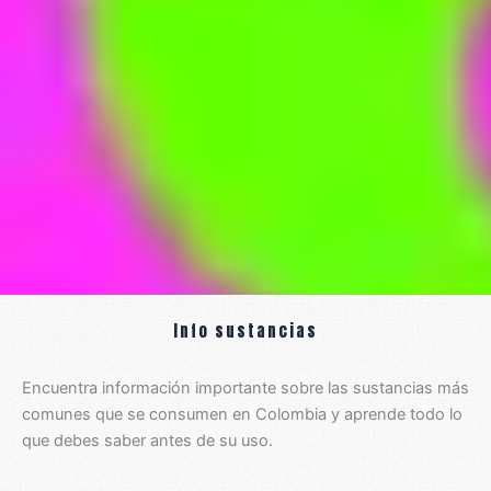
k
e
a
r
m
Info sustancias
Encuentra información importante sobre las sustancias más
comunes que se consumen en Colombia y aprende todo lo
que debes saber antes de su uso.