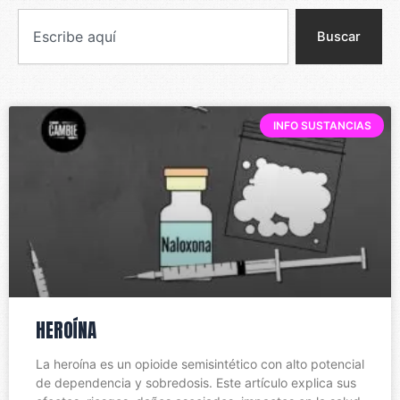
S
e
Buscar
a
r
c
h
INFO SUSTANCIAS
HEROÍNA
La heroína es un opioide semisintético con alto potencial
de dependencia y sobredosis. Este artículo explica sus