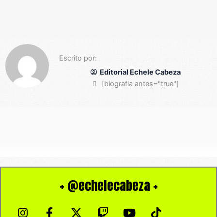
Escrito por:
Editorial Echele Cabeza
[biografia antes="true"]
+ @echelecabeza +
I
F
X
T
Y
T