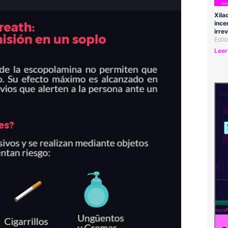
Xila
ince
irre
Edit
Leer