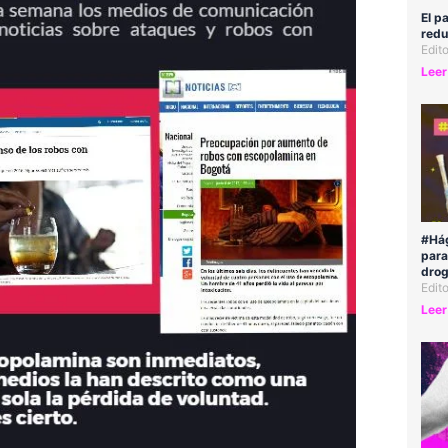
El p
redu
Edit
Leer
#Hág
para
drog
Edit
Leer