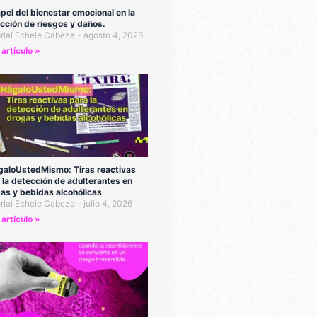
apel del bienestar emocional en la
cción de riesgos y daños.
orial Echele Cabeza
agosto 4, 2026
 artículo »
aloUstedMismo: Tiras reactivas
 la detección de adulterantes en
as y bebidas alcohólicas
orial Echele Cabeza
julio 4, 2026
 artículo »