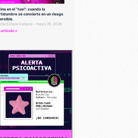
cina en el “tusi”: cuando la
rtidumbre se convierte en un riesgo
versible.
orial Echele Cabeza
mayo 26, 2026
 artículo »