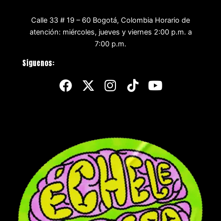
Calle 33 # 19 – 60 Bogotá, Colombia Horario de
atención: miércoles, jueves y viernes 2:00 p.m. a
7:00 p.m.
Síguenos:
F
X
I
T
Y
a
-
n
i
o
c
t
s
k
u
e
w
t
t
t
b
i
a
o
u
o
t
g
k
b
o
t
r
e
k
e
a
r
m