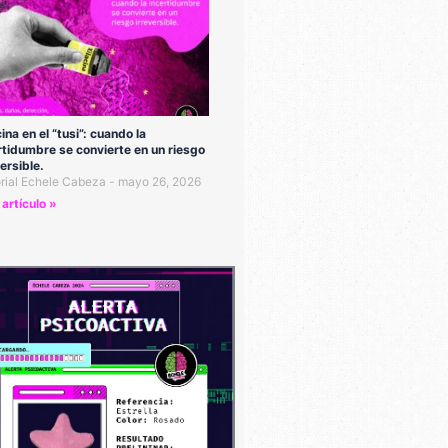
cina en el “tusi”: cuando la
rtidumbre se convierte en un riesgo
versible.
orial Echele Cabeza
mayo 26, 2026
 artículo »