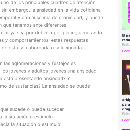
o uno de los principales cuadros de atención
 sin embargo, la ansiedad en la vida cotidiana
mporal y con ausencia de cronicidad) y puede
n que tenemos ante diferentes
ollar ya sea por deber o por placer, generando
El p
es y comportamientos; estas respuestas
redu
Edit
 de está sea abordada o solucionada.
Leer
n las aglomeraciones y festejos es
los jóvenes y adultos jóvenes una ansiedad
si está presentando ansiedad? Y
sumo de sustancias? La ansiedad se puede
#Hág
para
o que sucede o puede suceder
drog
Edit
 la situación o estimulo
Leer
acia la situación o estimulo