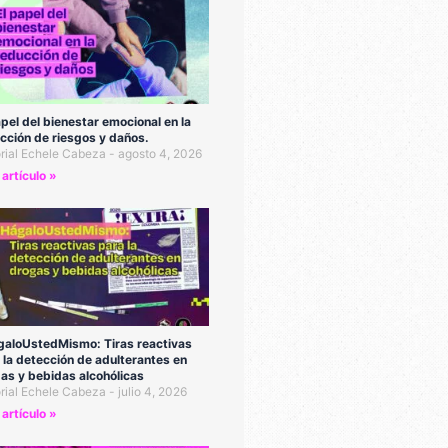
apel del bienestar emocional en la
cción de riesgos y daños.
orial Echele Cabeza
agosto 4, 2026
 artículo »
aloUstedMismo: Tiras reactivas
 la detección de adulterantes en
as y bebidas alcohólicas
orial Echele Cabeza
julio 4, 2026
 artículo »