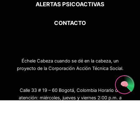
ALERTAS PSICOACTIVAS
CONTACTO
Échele Cabeza cuando se dé en la cabeza, un
proyecto de la Corporación Acción Técnica Social.
Calle 33 # 19 – 60 Bogotá, Colombia Horario de
atención: miércoles, jueves y viernes 2:00 p.m. a
7:00 p.m.
Síguenos:
F
X
I
T
Y
a
-
n
i
o