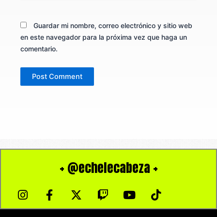
Guardar mi nombre, correo electrónico y sitio web
en este navegador para la próxima vez que haga un
comentario.
+ @echelecabeza +
I
F
X
T
Y
T
n
a
-
w
o
i
s
c
t
i
u
k