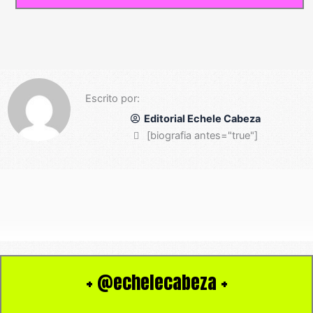
Escrito por:
Editorial Echele Cabeza
[biografia antes="true"]
+ @echelecabeza +
I
F
X
T
Y
T