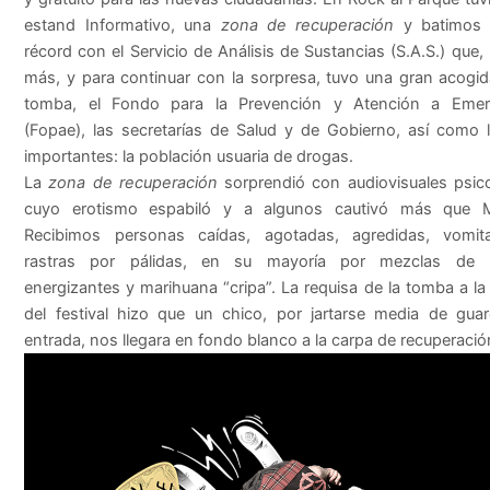
estand Informativo, una
zona de recuperación
y batimos 
récord con el Servicio de Análisis de Sustancias (S.A.S.) que,
más, y para continuar con la sorpresa, tuvo una gran acogid
tomba, el Fondo para la Prevención y Atención a Emer
(Fopae), las secretarías de Salud y de Gobierno, así como
importantes: la población usuaria de drogas.
La
zona de recuperación
sorprendió con audiovisuales psic
cuyo erotismo espabiló y a algunos cautivó más que M
Recibimos personas caídas, agotadas, agredidas, vomit
rastras por pálidas, en su mayoría por mezclas de 
energizantes y marihuana “cripa”. La requisa de la tomba a la
del festival hizo que un chico, por jartarse media de gua
entrada, nos llegara en fondo blanco a la carpa de recuperació