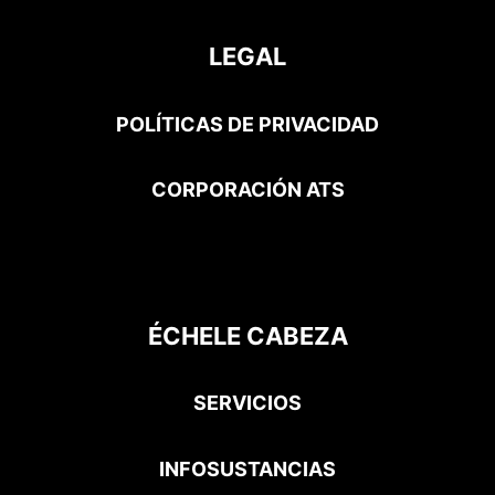
a
b
i
c
u
o
g
o
t
h
b
k
LEGAL
r
o
t
e
a
k
e
m
-
r
POLÍTICAS DE PRIVACIDAD
f
CORPORACIÓN ATS
ÉCHELE CABEZA
SERVICIOS
INFOSUSTANCIAS