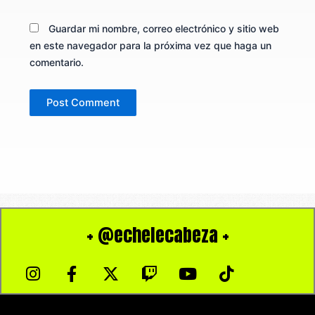
Guardar mi nombre, correo electrónico y sitio web
en este navegador para la próxima vez que haga un
comentario.
+ @echelecabeza +
I
F
X
T
Y
T
n
a
-
w
o
i
s
c
t
i
u
k
t
e
w
t
t
t