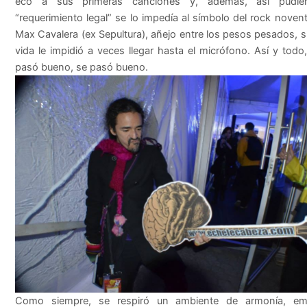
eco a sus primeras canciones y, además, así pudie
“requerimiento legal” se lo impedía al símbolo del rock novent
Max Cavalera (ex Sepultura), añejo entre los pesos pesados, 
vida le impidió a veces llegar hasta el micrófono. Así y todo
pasó bueno, se pasó bueno.
Como siempre, se respiró un ambiente de armonía, em