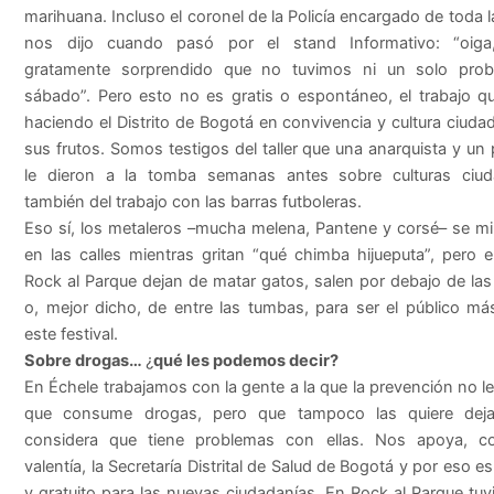
marihuana. Incluso el coronel de la Policía encargado de toda 
nos dijo cuando pasó por el stand Informativo: “oiga
gratamente sorprendido que no tuvimos ni un solo prob
sábado”. Pero esto no es gratis o espontáneo, el trabajo q
haciendo el Distrito de Bogotá en convivencia y cultura ciuda
sus frutos. Somos testigos del taller que una anarquista y un
le dieron a la tomba semanas antes sobre culturas ciud
también del trabajo con las barras futboleras.
Eso sí, los metaleros –mucha melena, Pantene y corsé– se m
en las calles mientras gritan “qué chimba hijueputa”, pero e
Rock al Parque dejan de matar gatos, salen por debajo de las
o, mejor dicho, de entre las tumbas, para ser el público más
este festival.
Sobre drogas…
¿
qué les podemos decir?
En Échele trabajamos con la gente a la que la prevención no le 
que consume drogas, pero que tampoco las quiere dej
considera que tiene problemas con ellas. Nos apoya, c
valentía, la Secretaría Distrital de Salud de Bogotá y por eso e
y gratuito para las nuevas ciudadanías. En Rock al Parque tu