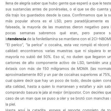
llena de alegría saber que hubo gente que esperó a que le tes
sus sustancias antes de ponérselas, o el que se dio cuenta y
día trajo los guardados desde la casa. Confirmamos que la s
más popular ahora es el LSD, pero paradójicamente es
falseada, la mayoría de las muestras dieron negativo para
pocas semanas sabremos qué eran, pero parece s
la
tendencia
de la feniletilamina se mantiene con el 2CI-NBOM
“El perico”, “la perica” o cocaína, esta vez rompió el récord
calidad: encontramos varias muestras que ni siquiera lo e
mayoría no subió del 50%. Eso sí, no duden que llegaron u
cartones de alto componente activo de LSD, también una 
éxtasis con más de 150 miligramos de MDMA (las normale
aproximadamente 80) y un par de cocaínas superiores al 75%,
cual quiere decir que hay un poco de todo, desde quien co
alta calidad, hasta a quien lo marranean y estafan y aún sa
comprando basura le jala al mejor (im)postor. Con decirles que 
caso de un man que se puso a oler y se brotó con manchas 
la piel.
Hasta aquí la catadita, espere el reporte completo de to