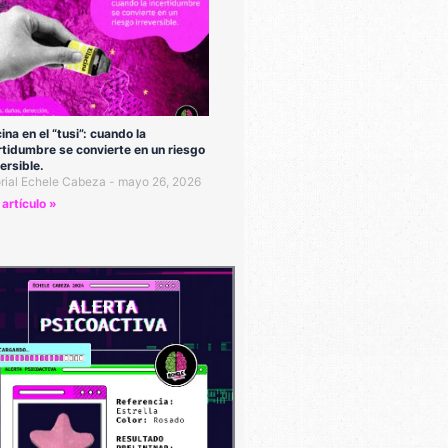
cina en el “tusi”: cuando la
rtidumbre se convierte en un riesgo
versible.
orial Echele Cabeza
mayo 26, 2026
 artículo »