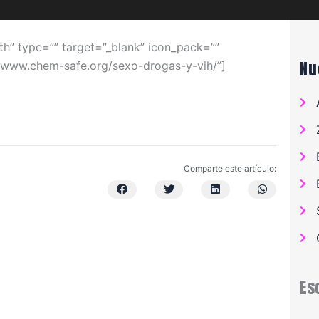
th” type=”” target=”_blank” icon_pack=””
Nu
://www.chem-safe.org/sexo-drogas-y-vih/”]
Comparte este artículo:
Es