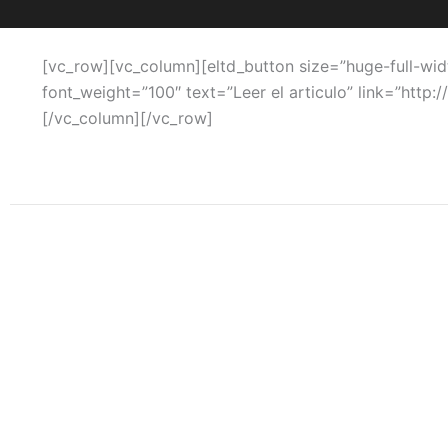
[vc_row][vc_column][eltd_button size=”huge-full-wid
font_weight=”100″ text=”Leer el articulo” link=”http
[/vc_column][/vc_row]