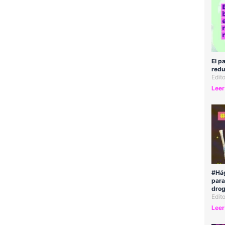
El p
redu
Edit
Leer
#Hág
para
drog
Edit
Leer