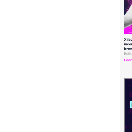
Xila
ince
irre
Edit
Leer